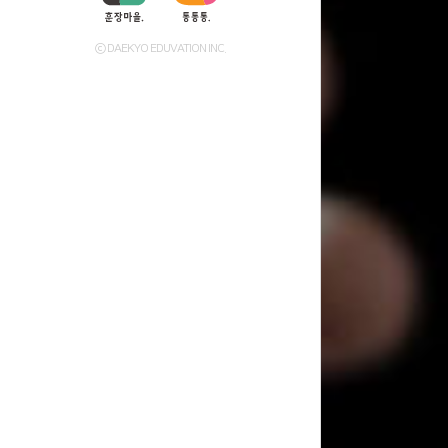
ⓒ DAEKYO EDUVATION INC.